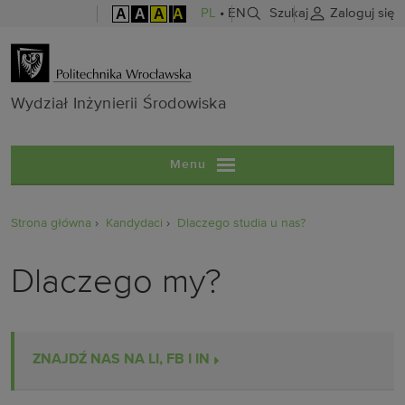
A
A
A
A
PL
•
EN
Szukaj
Zaloguj się
Wydział Inżyni
Wydział Inżynierii Środowiska
Menu
Strona główna
Kandydaci
Dlaczego studia u nas?
Dlaczego my?
ZNAJDŹ NAS NA LI, FB I IN