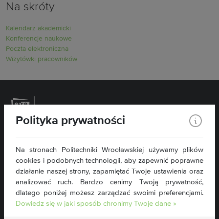
Na skróty
Kalendarz akademicki
Konferencje naukowe
Poczta elektroniczna
Wizytówki pracowników
Polityka prywatności
Politechnika Wrocławska
Na stronach Politechniki Wrocławskiej używamy plików
Wydział Inżynierii Środowiska
cookies i podobnych technologii, aby zapewnić poprawne
Plac Grunwaldzki 13
50-377 Wrocław
działanie naszej strony, zapamiętać Twoje ustawienia oraz
analizować ruch. Bardzo cenimy Twoją prywatność,
tel. 71 320 46 76
dlatego poniżej możesz zarządzać swoimi preferencjami.
wis@pwr.edu.pl
Dowiedz się w jaki sposób chronimy Twoje dane »
NIP: 896-000-58-51
Deklaracja dostępności »