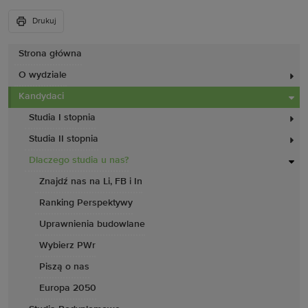
Drukuj
Strona główna
O wydziale
Kandydaci
Studia I stopnia
Studia II stopnia
Dlaczego studia u nas?
Znajdź nas na Li, FB i In
Ranking Perspektywy
Uprawnienia budowlane
Wybierz PWr
Piszą o nas
Europa 2050