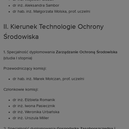
dr inż. Aleksandra Sambor
dr hab. inż. Małgorzata Wolska, prof. uczelni
II. Kierunek Technologie Ochrony
Środowiska
1. Specjalność dyplomowania
Zarządzanie Ochroną Środowiska
(studia I stopnia)
Przewodniczący komisji:
dr hab. inż. Marek Mołczan, prof. uczelni
Członkowie komisji:
dr inż. Elżbieta Romanik
dr inż. Iwona Pasiecznik
dr inż. Weronika Urbańska
dr inż. Urszula Miller
2. Specjalność dyplomowania
Gospodarka Zasobooszczędna i