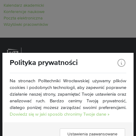
Kalendarz akademicki
Konferencje naukowe
Poczta elektroniczna
Wizytówki pracowników
Polityka prywatności
Politechnika Wrocławska
Na stronach Politechniki Wrocławskiej używamy plików
Wydział Inżynierii Środowiska
cookies i podobnych technologii, aby zapewnić poprawne
Plac Grunwaldzki 13
50-377 Wrocław
działanie naszej strony, zapamiętać Twoje ustawienia oraz
analizować ruch. Bardzo cenimy Twoją prywatność,
tel. 71 320 46 76
dlatego poniżej możesz zarządzać swoimi preferencjami.
wis@pwr.edu.pl
Dowiedz się w jaki sposób chronimy Twoje dane »
NIP: 896-000-58-51
Deklaracja dostępności »
Ustawienia zaawansowane