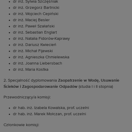
dr inż. Sylwia Szczęśniak
dr inż. Grzegorz Bartnicki
dr inż. Wojciech Cepiński
dr inż. Maciej Besler
dr inż. Paweł Szałański
dr inż. Sebastian Englart
dr inż. Natalia Fidorów-Kaprawy
dr inż. Dariusz Kwiecień
dr inż. Michał Fijewski
dr inż. Agnieszka Chmielewska
dr inż. Joanna Liebersbach
dr inż. Maria Kostka
2. Specjalność dyplomowania
Zaopatrzenie w Wodę, Usuwanie
Ścieków i Zagospodarowanie Odpadów
(studia I i II stopnia)
Przewodniczący/a komisji:
dr hab. inż. Izabela Kowalska, prof. uczelni
dr hab. inż. Marek Mołczan, prof. uczelni
Członkowie komisji: