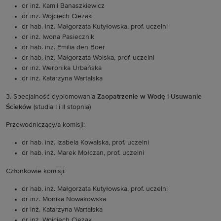
dr inż. Kamil Banaszkiewicz
dr inż. Wojciech Cieżak
dr hab. inż. Małgorzata Kutyłowska, prof. uczelni
dr inż. Iwona Pasiecznik
dr hab. inż. Emilia den Boer
dr hab. inż. Małgorzata Wolska, prof. uczelni
dr inż. Weronika Urbańska
dr inż. Katarzyna Wartalska
3. Specjalność dyplomowania
Zaopatrzenie w Wodę i Usuwanie
Ścieków
(studia I i II stopnia)
Przewodniczący/a komisji:
dr hab. inż. Izabela Kowalska, prof. uczelni
dr hab. inż. Marek Mołczan, prof. uczelni
Członkowie komisji:
dr hab. inż. Małgorzata Kutyłowska, prof. uczelni
dr inż. Monika Nowakowska
dr inż. Katarzyna Wartalska
dr inż. Wojciech Cieżak