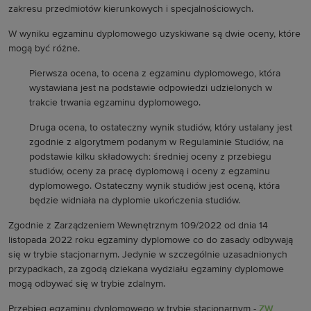
zakresu przedmiotów kierunkowych i specjalnościowych.
W wyniku egzaminu dyplomowego uzyskiwane są dwie oceny, które
mogą być różne.
Pierwsza ocena, to ocena z egzaminu dyplomowego, która
wystawiana jest na podstawie odpowiedzi udzielonych w
trakcie trwania egzaminu dyplomowego.
Druga ocena, to ostateczny wynik studiów, który ustalany jest
zgodnie z algorytmem podanym w Regulaminie Studiów, na
podstawie kilku składowych: średniej oceny z przebiegu
studiów, oceny za pracę dyplomową i oceny z egzaminu
dyplomowego. Ostateczny wynik studiów jest oceną, która
będzie widniała na dyplomie ukończenia studiów.
Zgodnie z Zarządzeniem Wewnętrznym 109/2022 od dnia 14
listopada 2022 roku egzaminy dyplomowe co do zasady odbywają
się w trybie stacjonarnym. Jedynie w szczególnie uzasadnionych
przypadkach, za zgodą dziekana wydziału egzaminy dyplomowe
mogą odbywać się w trybie zdalnym.
Przebieg egzaminu dyplomowego w trybie stacjonarnym -
ZW