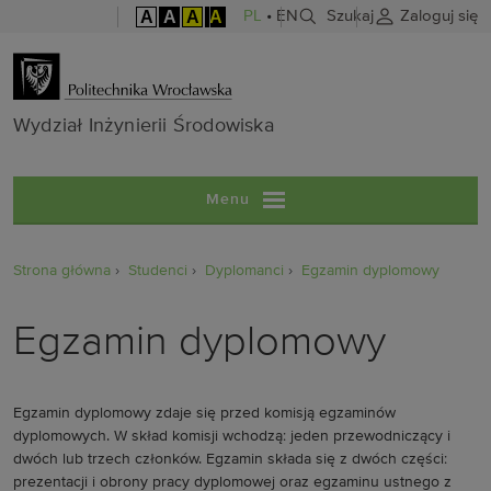
A
A
A
A
PL
•
EN
Szukaj
Zaloguj się
Wydział Inżyni
Wydział Inżynierii Środowiska
Menu
Strona główna
Studenci
Dyplomanci
Egzamin dyplomowy
Egzamin dyplomowy
Egzamin dyplomowy zdaje się przed komisją egzaminów
dyplomowych. W skład komisji wchodzą: jeden przewodniczący i
dwóch lub trzech członków. Egzamin składa się z dwóch części:
prezentacji i obrony pracy dyplomowej oraz egzaminu ustnego z