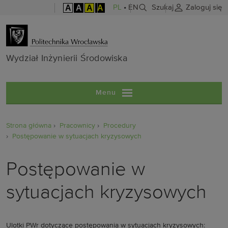
A
A
A
A
PL
•
EN
Szukaj
Zaloguj się
Wydział Inżyni
Wydział Inżynierii Środowiska
Menu
Strona główna
Pracownicy
Procedury
Postępowanie w sytuacjach kryzysowych
Postępowanie w
sytuacjach kryzysowych
Ulotki PWr dotyczące postępowania w sytuacjach kryzysowych: