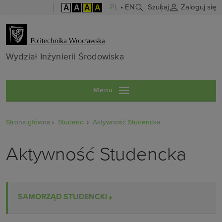
A
A
A
A
PL
•
EN
Szukaj
Zaloguj się
Wydział Inżyni
Wydział Inżynierii Środowiska
Menu
Strona główna
Studenci
Aktywność Studencka
Aktywność Studencka
SAMORZĄD STUDENCKI