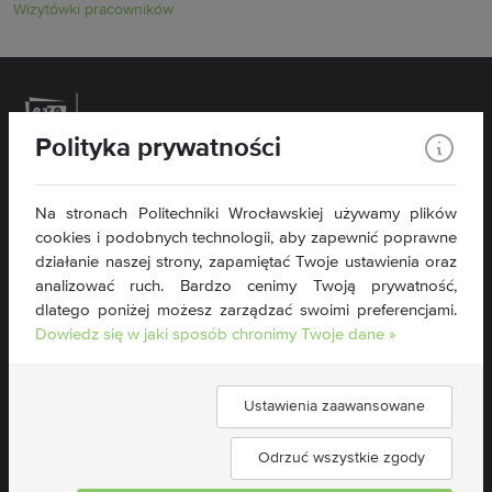
Wizytówki pracowników
Polityka prywatności
Politechnika Wrocławska
Na stronach Politechniki Wrocławskiej używamy plików
Wydział Inżynierii Środowiska
cookies i podobnych technologii, aby zapewnić poprawne
Plac Grunwaldzki 13
50-377 Wrocław
działanie naszej strony, zapamiętać Twoje ustawienia oraz
analizować ruch. Bardzo cenimy Twoją prywatność,
tel. 71 320 46 76
dlatego poniżej możesz zarządzać swoimi preferencjami.
wis@pwr.edu.pl
Dowiedz się w jaki sposób chronimy Twoje dane »
NIP: 896-000-58-51
Deklaracja dostępności »
Ustawienia zaawansowane
Znajdź nas:
Odrzuć wszystkie zgody