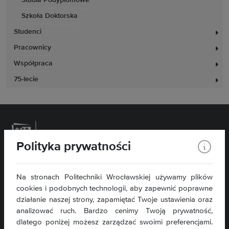
Studia Podyplomowe
Szkoła Doktorska
Studenci
Pracownicy
Współpraca
75-lecie
Polityka prywatności
Politechnika Wrocławska
Na stronach Politechniki Wrocławskiej używamy plików
Wydział Inżynierii Środowiska
cookies i podobnych technologii, aby zapewnić poprawne
Plac Grunwaldzki 13
50-377 Wrocław
działanie naszej strony, zapamiętać Twoje ustawienia oraz
tel. 71 320 46 76
analizować ruch. Bardzo cenimy Twoją prywatność,
dlatego poniżej możesz zarządzać swoimi preferencjami.
wis@pwr.edu.pl