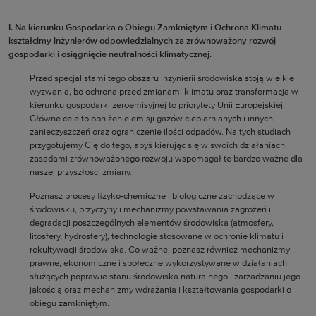
I. Na kierunku Gospodarka o Obiegu Zamkniętym i Ochrona Klimatu
kształcimy inżynierów odpowiedzialnych za zrównoważony rozwój
gospodarki i osiągnięcie neutralności klimatycznej.
Przed specjalistami tego obszaru inżynierii środowiska stoją wielkie
wyzwania, bo ochrona przed zmianami klimatu oraz transformacja w
kierunku gospodarki zeroemisyjnej to priorytety Unii Europejskiej.
Główne cele to obniżenie emisji gazów cieplarnianych i innych
zanieczyszczeń oraz ograniczenie ilości odpadów. Na tych studiach
przygotujemy Cię do tego, abyś kierując się w swoich działaniach
zasadami zrównoważonego rozwoju wspomagał te bardzo ważne dla
naszej przyszłości zmiany.
Poznasz procesy fizyko-chemiczne i biologiczne zachodzące w
środowisku, przyczyny i mechanizmy powstawania zagrożeń i
degradacji poszczególnych elementów środowiska (atmosfery,
litosfery, hydrosfery), technologie stosowane w ochronie klimatu i
rekultywacji środowiska. Co ważne, poznasz również mechanizmy
prawne, ekonomiczne i społeczne wykorzystywane w działaniach
służących poprawie stanu środowiska naturalnego i zarzadzaniu jego
jakością oraz mechanizmy wdrażania i kształtowania gospodarki o
obiegu zamkniętym.