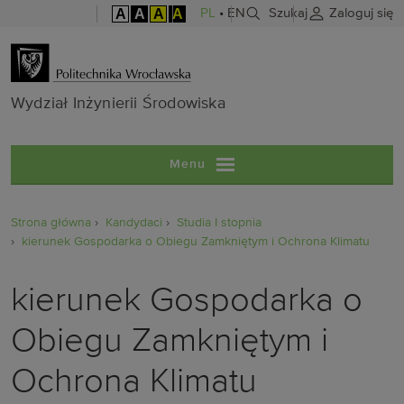
A
A
A
A
PL
•
EN
Szukaj
Zaloguj się
Wydział Inżyni
Wydział Inżynierii Środowiska
Menu
Strona główna
Kandydaci
Studia I stopnia
kierunek Gospodarka o Obiegu Zamkniętym i Ochrona Klimatu
kierunek Gospodarka o
Obiegu Zamkniętym i
Ochrona Klimatu