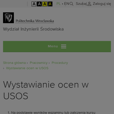
A
A
A
A
PL
•
EN
Szukaj
Zaloguj się
Wydział Inżyni
Wydział Inżynierii Środowiska
Menu
Strona główna
Pracownicy
Procedury
Wystawianie ocen w USOS
Wystawianie ocen w
USOS
Na podstawie wyników egzaminu lub zaliczenia kursu