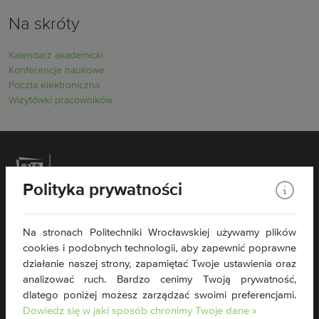
Na skróty
Kalendarz akademicki
Konferencje naukowe
Poczta elektroniczna
Wizytówki pracowników
Polityka prywatności
Politechnika Wrocławska
Na stronach Politechniki Wrocławskiej używamy plików
Wydział Inżynierii Środowiska
cookies i podobnych technologii, aby zapewnić poprawne
Plac Grunwaldzki 13
50-377 Wrocław
działanie naszej strony, zapamiętać Twoje ustawienia oraz
analizować ruch. Bardzo cenimy Twoją prywatność,
tel. 71 320 46 76
dlatego poniżej możesz zarządzać swoimi preferencjami.
wis@pwr.edu.pl
Dowiedz się w jaki sposób chronimy Twoje dane »
NIP: 896-000-58-51