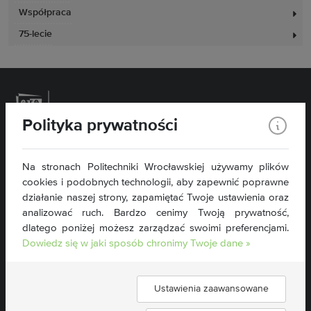
Współpraca
75-lecie
Polityka prywatności
Politechnika Wrocławska
Na stronach Politechniki Wrocławskiej używamy plików
Wydział Inżynierii Środowiska
cookies i podobnych technologii, aby zapewnić poprawne
Plac Grunwaldzki 13
50-377 Wrocław
działanie naszej strony, zapamiętać Twoje ustawienia oraz
tel. 71 320 46 76
analizować ruch. Bardzo cenimy Twoją prywatność,
dlatego poniżej możesz zarządzać swoimi preferencjami.
wis@pwr.edu.pl
Dowiedz się w jaki sposób chronimy Twoje dane »
NIP: 896-000-58-51
Deklaracja dostępności »
Ustawienia zaawansowane
Znajdź nas: