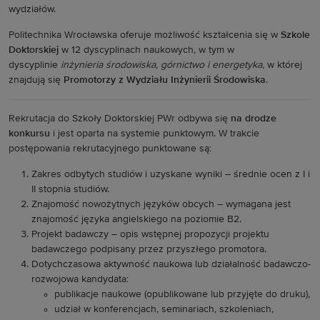
wydziałów.
Politechnika Wrocławska oferuje możliwość kształcenia się w
Szkole
Doktorskiej
w 12 dyscyplinach naukowych
, w tym w
dyscyplinie
inżynieria środowiska, górnictwo i energetyka
, w której
znajdują się
Promotorzy z Wydziału Inżynierii Środowiska
.
Rekrutacja do Szkoły Doktorskiej PWr odbywa się
na drodze
konkursu
i jest oparta na systemie punktowym. W trakcie
postępowania rekrutacyjnego punktowane są:
Zakres odbytych studiów i uzyskane wyniki – średnie ocen z I i
II stopnia studiów.
Znajomość nowożytnych języków obcych – wymagana jest
znajomość języka angielskiego na poziomie B2.
Projekt badawczy
–
opis wstępnej propozycji projektu
badawczego podpisany przez przyszłego promotora.
Dotychczasowa aktywność naukowa lub działalność badawczo-
rozwojowa kandydata:
publikacje naukowe (opublikowane lub przyjęte do druku),
udział w konferencjach, seminariach, szkoleniach,