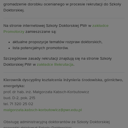
gromadzenie dorobku ocenianego w procesie rekrutacji do Szkoły
Doktorskiej.
Na
stronie internetowej Szkoły Doktorskiej PWr
w
zakładce
Promotorzy
zamieszczane są:
aktualne propozycje tematów rozpraw doktorskich,
lista potencjalnych promotorów.
Szczegółowe zasady rekrutacji znajdują się na stronie Szkoły
Doktorskiej PWr w
zakładce Rekrutacja
.
Kierownik dyscypliny kształcenia inżynieria środowiska, górnictwo,
energetyka:
prof. dr hab. inż. Małgorzata Kabsch-Korbutowicz
bud. D-2, pok. 215
tel. 71 320 25 02
malgorzata.kabsch-korbutowicz@pwr.edu.pl
Obsługę administracyjną doktorantów ze Szkoły Doktorskiej