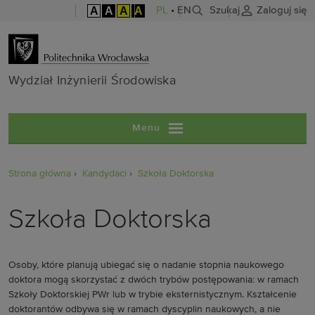
A
A
A
A
PL
•
EN
Szukaj
Zaloguj się
Wydział Inżyni
Wydział Inżynierii Środowiska
Menu
Strona główna
Kandydaci
Szkoła Doktorska
Szkoła Doktorska
Osoby, które planują ubiegać się o nadanie stopnia naukowego
doktora mogą skorzystać z dwóch trybów postępowania: w ramach
Szkoły Doktorskiej PWr lub w trybie eksternistycznym.
Kształcenie
doktorantów odbywa się w ramach dyscyplin naukowych, a nie