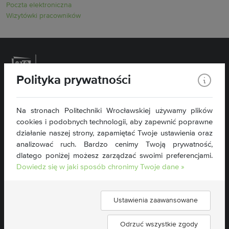
Poczta elektroniczna
Wizytówki pracowników
Polityka prywatności
Politechnika Wrocławska
Na stronach Politechniki Wrocławskiej używamy plików
Wydział Inżynierii Środowiska
cookies i podobnych technologii, aby zapewnić poprawne
Plac Grunwaldzki 13
50-377 Wrocław
działanie naszej strony, zapamiętać Twoje ustawienia oraz
tel. 71 320 46 76
analizować ruch. Bardzo cenimy Twoją prywatność,
dlatego poniżej możesz zarządzać swoimi preferencjami.
wis@pwr.edu.pl
Dowiedz się w jaki sposób chronimy Twoje dane »
NIP: 896-000-58-51
Deklaracja dostępności »
Ustawienia zaawansowane
Znajdź nas:
Odrzuć wszystkie zgody