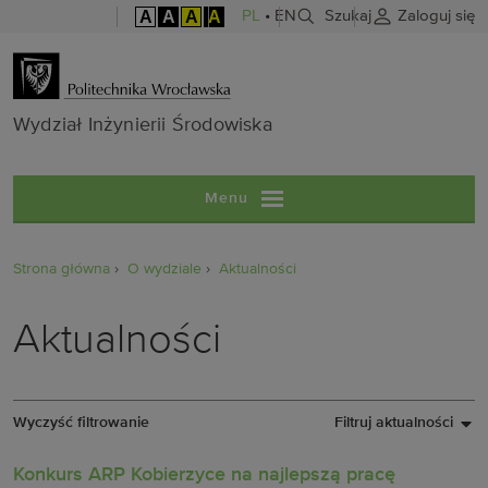
A
A
A
A
PL
•
EN
Szukaj
Zaloguj się
Wydział Inżyni
Wydział Inżynierii Środowiska
Menu
Strona główna
O wydziale
Aktualności
Aktualności
Wyczyść filtrowanie
Filtruj aktualności
Konkurs ARP Kobierzyce na najlepszą pracę