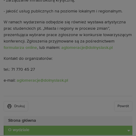
- zarządzanie infrastrukturą krytyczną,
- jakość usług publicznych na poziomie lokalnym i regionalnym.
W ramach wydarzenia odbędzie się również wystawa artystyczna
prac studenckich pt. „Miasta i regiony w procesie zmian”,
prezentująca wybrane prace zgłoszone w konkursie towarzyszącym
konferencji. Zgłoszenia przyjmowane są za pośrednictwem
formularza online
, lub mailem:
aglomeracje@dolnyslask.pl
Kontakt do organizatorów:
tel.: 71 770 45 27
e-mail:
aglomeracje@dolnyslask.pl
Drukuj
Powrót
Strona główna
O wydziale