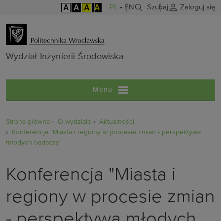
A
A
A
A
PL
•
EN
Szukaj
Zaloguj się
Wydział Inżyni
Wydział Inżynierii Środowiska
Menu
Strona główna
O wydziale
Aktualności
Konferencja "Miasta i regiony w procesie zmian - perspektywa
młodych badaczy"
Konferencja "Miasta i
regiony w procesie zmian
- perspektywa młodych