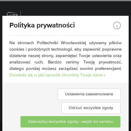
Polityka prywatności
Politechnika Wrocławska
Na stronach Politechniki Wrocławskiej używamy plików
Wydział Inżynierii Środowiska
cookies i podobnych technologii, aby zapewnić poprawne
Plac Grunwaldzki 13
50-377 Wrocław
działanie naszej strony, zapamiętać Twoje ustawienia oraz
analizować ruch. Bardzo cenimy Twoją prywatność,
tel. 71 320 46 76
dlatego poniżej możesz zarządzać swoimi preferencjami.
wis@pwr.edu.pl
Dowiedz się w jaki sposób chronimy Twoje dane »
NIP: 896-000-58-51
Deklaracja dostępności »
Ustawienia zaawansowane
Znajdź nas:
Odrzuć wszystkie zgody
Zaakceptuj wszystkie zgody i wejdź do serwisu
Politechnika Wrocławska ©
2026