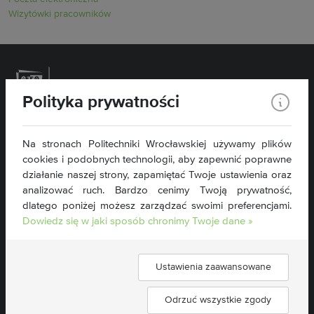
Wizytówki pracowników
Polityka prywatności
Politechnika Wrocławska
Na stronach Politechniki Wrocławskiej używamy plików
Wydział Inżynierii Środowiska
cookies i podobnych technologii, aby zapewnić poprawne
Plac Grunwaldzki 13
50-377 Wrocław
działanie naszej strony, zapamiętać Twoje ustawienia oraz
tel. 71 320 46 76
analizować ruch. Bardzo cenimy Twoją prywatność,
dlatego poniżej możesz zarządzać swoimi preferencjami.
wis@pwr.edu.pl
Dowiedz się w jaki sposób chronimy Twoje dane »
NIP: 896-000-58-51
Deklaracja dostępności »
Ustawienia zaawansowane
Znajdź nas:
Odrzuć wszystkie zgody