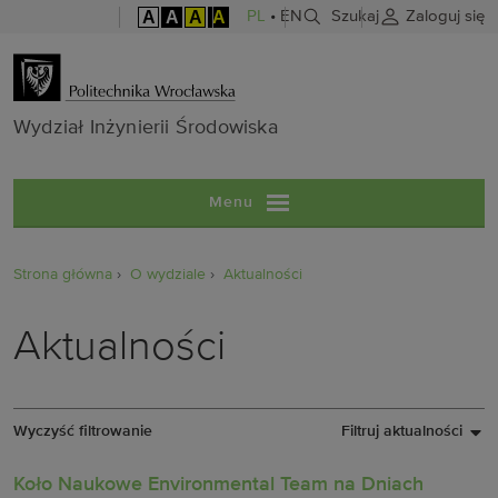
A
A
A
A
PL
•
EN
Szukaj
Zaloguj się
Wydział Inżyni
Wydział Inżynierii Środowiska
Menu
Strona główna
O wydziale
Aktualności
Aktualności
Wyczyść filtrowanie
Filtruj aktualności
Koło Naukowe Environmental Team na Dniach