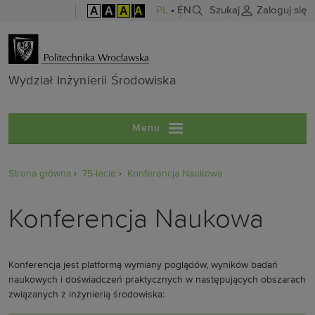
A
A
A
A
PL
•
EN
Szukaj
Zaloguj się
Wydział Inżyni
Wydział Inżynierii Środowiska
Menu
Strona główna
75-lecie
Konferencja Naukowa
Konferencja Naukowa
Konferencja jest platformą wymiany poglądów, wyników badań
naukowych i doświadczeń praktycznych w następujących obszarach
związanych z inżynierią środowiska: