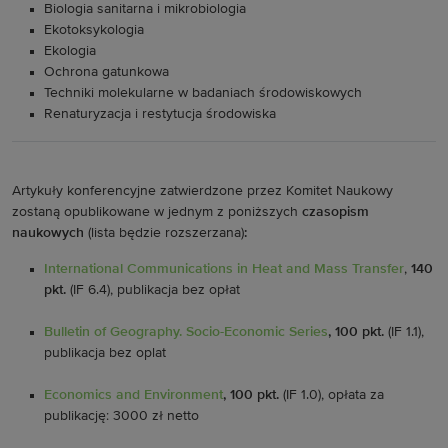
Biologia sanitarna i mikrobiologia
Ekotoksykologia
Ekologia
Ochrona gatunkowa
Techniki molekularne w badaniach środowiskowych
Renaturyzacja i restytucja środowiska
Artykuły konferencyjne zatwierdzone przez Komitet Naukowy
zostaną opublikowane w jednym z poniższych
czasopism
naukowych
(lista będzie rozszerzana)
:
International Communications in Heat and Mass Transfer
,
140
pkt.
(IF 6.4), publikacja bez opłat
Bulletin of Geography. Socio-Economic Series
, 100 pkt.
(IF 1.1)
,
publikacja bez oplat
Economics and Environment
, 100 pkt.
(IF 1.0), opłata za
publikację: 3000 zł netto