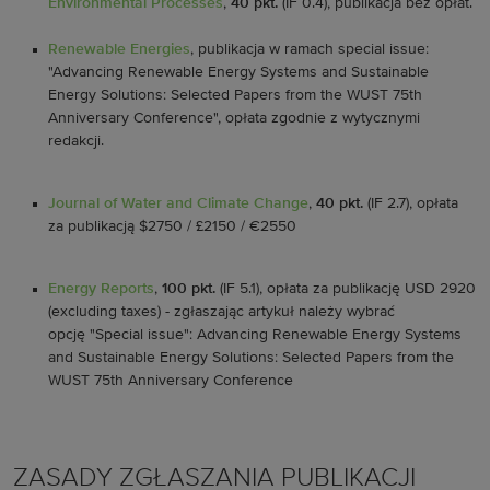
Environmental Processes
,
40 pkt.
(IF 0.4),
publikacja bez opłat.
Renewable Energies
,
publikacja w ramach special issue:
"Advancing Renewable Energy Systems and Sustainable
Energy Solutions: Selected Papers from the WUST 75th
Anniversary Conference",
opłata zgodnie z wytycznymi
redakcji.
Journal of Water and Climate Change
,
40 pkt.
(IF 2.7), opłata
za publikacją $2750 / £2150 / €2550
Energy Reports
,
100 pkt.
(IF 5.1), opłata za publikację USD 2920
(excluding taxes) - zgłaszając artykuł należy wybrać
opcję "Special issue": Advancing Renewable Energy Systems
and Sustainable Energy Solutions: Selected Papers from the
WUST 75th Anniversary Conference
ZASADY ZGŁASZANIA PUBLIKACJI